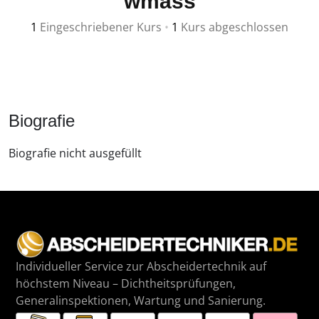
wmass
1
Eingeschriebener Kurs
•
1
Kurs abgeschlossen
Biografie
Biografie nicht ausgefüllt
Individueller Service zur Abscheidertechnik auf
höchstem Niveau – Dichtheitsprüfungen,
Generalinspektionen, Wartung und Sanierung.